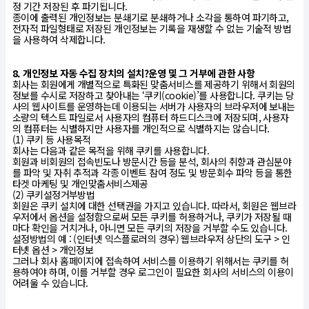
정 기간 저장된 후 파기됩니다.
종이에 출력된 개인정보는 분쇄기로 분쇄하거나 소각을 통하여 파기하고,
전자적 파일형태로 저장된 개인정보는 기록을 재생할 수 없는 기술적 방법
을 사용하여 삭제합니다.
8. 개인정보 자동 수집 장치의 설치?운영 및 그 거부에 관한 사항
회사는 회원에게 개별적으로 특화된 맞춤서비스를 제공하기 위해서 회원의
정보를 수시로 저장하고 찾아내는 ‘쿠키(cookie)’를 사용합니다. 쿠키는 당
사의 웹사이트를 운영하는데 이용되는 서버가 사용자의 브라우저에 보내는
소량의 텍스트 파일로서 사용자의 컴퓨터 하드디스크에 저장되며, 사용자
의 컴퓨터는 식별하지만 사용자를 개인적으로 식별하지는 않습니다.
(1) 쿠키 등 사용목적
회사는 다음과 같은 목적을 위해 쿠키를 사용합니다.
회원과 비회원의 접속빈도나 방문시간 등을 분석, 회사의 취향과 관심분야
를 파악 및 자취 추적과 각종 이벤트 참여 정도 및 방문회수 파악 등을 통한
타겟 마케팅 및 개인맞춤서비스제공
(2) 쿠키설정거부방법
회원은 쿠키 설치에 대한 선택권을 가지고 있습니다. 따라서, 회원은 웹브라
우저에서 옵션을 설정함으로써 모든 쿠키를 허용하거나, 쿠키가 저장될 때
마다 확인을 거치거나, 아니면 모든 쿠키의 저장을 거부할 수도 있습니다.
설정방법의 예 : (인터넷 익스플로러의 경우) 웹브라우저 상단의 도구 > 인
터넷 옵션 > 개인정보
그러나 회사 홈페이지에 접속하여 서비스를 이용하기 위해서는 쿠키를 허
용하여야 하며, 이를 거부할 경우 로그인이 필요한 회사의 서비스의 이용이
어려울 수 있습니다.