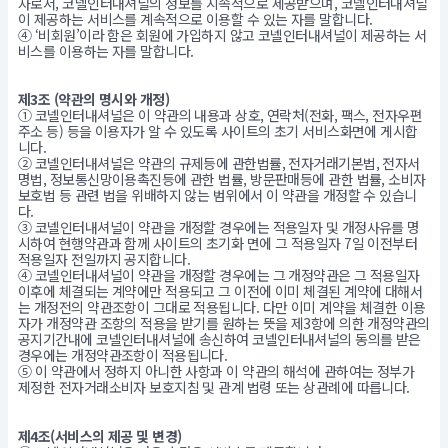
자로서, 코넬인터내셔널의 정보를 지속적으로 제공받으며, 코넬인터내셔널
이 제공하는 서비스를 계속적으로 이용할 수 있는 자를 말합니다.
④ ‘비회원’이라 함은 회원에 가입하지 않고 코넬인터내셔널이 제공하는 서
비스를 이용하는 자를 말합니다.
제3조 (약관의 명시와 개정)
① 코넬인터내셔널은 이 약관의 내용과 상호, 연락처(전화, 팩스, 전자우편
주소 등) 등을 이용자가 알 수 있도록 사이트의 초기 서비스화면에 게시합
니다.
② 코넬인터내셔널은 약관의 규제등에 관한법률, 전자거래기본법, 전자서
명법, 정보통신망이용촉진등에 관한 법률, 방문판매등에 관한 법률, 소비자
보호법 등 관련 법을 위배하지 않는 범위에서 이 약관을 개정할 수 있습니
다.
③ 코넬인터내셔널이 약관을 개정할 경우에는 적용일자 및 개정사유를 명
시하여 현행약관과 함께 사이트의 초기화 면에 그 적용일자 7일 이전부터
적용일자 전일까지 공지합니다.
④ 코넬인터내셔널이 약관을 개정할 경우에는 그 개정약관은 그 적용일자
이후에 체결되는 계약에만 적용되고 그 이전에 이미 체결된 계약에 대해서
는 개정전의 약관조항이 그대로 적용됩니다. 다만 이미 계약을 체결한 이용
자가 개정약관 조항의 적용을 받기를 원하는 뜻을 제3항에 의한 개정약관의
공지기간내에 코넬인터내셔널에 송신하여 코넬인터내셔널의 동의를 받은
경우에는 개정약관조항이 적용됩니다.
⑤ 이 약관에서 정하지 아니한 사항과 이 약관의 해석에 관하여는 정부가
제정한 전자거래소비자 보호지침 및 관계 법령 또는 상관례에 따릅니다.
제4조(서비스의 제공 및 변경)