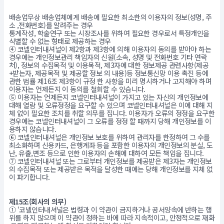
배송업무상 배송업체에게 배송에 필요한 최소한의 이용자의 정보(성명, 주
소 ,전화번호)를 알려주는 경우
통계작성, 학술연구 또는 시장조사를 위하여 필요한 경우로서 특정개인을
식별할 수 없는 형태로 제공하는 경우
④ 코넬인터내셔널이 제2항과 제3항에 의해 이용자의 동의를 받아야 하는
경우에는 개인정보관리 책임자의 신원(소속, 성명 및 전화번호 기타 연락
처), 정보의 수집목적 및 이용목적, 제3자에 대한 정보제공 관련사항(제공
+받는자, 제공목적 및 제공할 정보 의 내용)등 정보통신망 이용 촉진 등에
관한 법률 제16조 제3항이 규정 한 사항을 미리 명시하거나 고지해야 하며
이용자는 언제든지 이 동의를 철회할 수 있습니다.
⑤ 이용자는 언제든지 코넬인터내셔널이 가지고 있는 자신의 개인정보에
대해 열람 및 오류정정을 요구할 수 있으며 코넬인터내셔널은 이에 대해 지
체 없이 필요한 조치를 취할 의무를 집니다. 이용자가 오류의 정정을 요구한
경우에는 코넬인터내셔널이 그 오류를 정정 할 때까지 당해 개인정보를 이
용하지 않습니다.
⑥ 코넬인터내셔널은 개인정보 보호를 위하여 관리자를 한정하여 그 수를
최소화하며 신용카드, 은행계좌 등을 포함한 이용자의 개인정보의 분실, 도
난, 유출,변조 등으로 인한 이용자의 손해에 대하여 모든 책임을 집니다.
⑦ 코넬인터내셔널 또는 그로부터 개인정보를 제공받은 제3자는 개인정보
의 수집목적 또는 제공받은 목적을 달성한 때에는 당해 개인정보를 지체 없
이 파기합니다.
제15조(회사의 의무)
① ‘코넬인터내셔널은 법령과 이 약관이 금지하거나 공서양속에 반하는 행
위를 하지 않으며 이 약관이 정하는 바에 따라 지속적이고, 안정적으로 재화