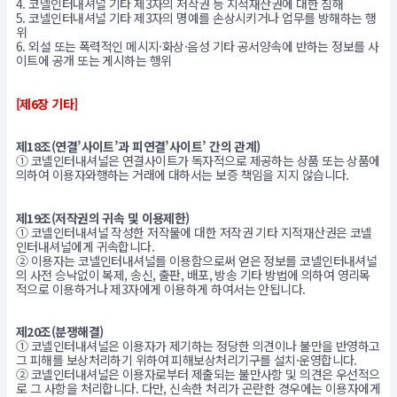
4. 코넬인터내셔널 기타 제3자의 저작권 등 지적재산권에 대한 침해
5. 코넬인터내셔널 기타 제3자의 명예를 손상시키거나 업무를 방해하는 행
위
6. 외설 또는 폭력적인 메시지·화상·음성 기타 공서양속에 반하는 정보를 사
이트에 공개 또는 게시하는 행위
[제6장 기타]
제18조(연결’사이트’과 피연결’사이트’ 간의 관계)
① 코넬인터내셔널은 연결사이트가 독자적으로 제공하는 상품 또는 상품에
의하여 이용자와행하는 거래에 대하서는 보증 책임을 지지 않습니다.
제19조(저작권의 귀속 및 이용제한)
① 코넬인터내셔널 작성한 저작물에 대한 저작권 기타 지적재산권은 코넬
인터내셔널에게 귀속합니다.
② 이용자는 코넬인터내셔널를 이용함으로써 얻은 정보를 코넬인터내셔널
의 사전 승낙없이 복제, 송신, 출판, 배포, 방송 기타 방법에 의하여 영리목
적으로 이용하거나 제3자에게 이용하게 하여서는 안됩니다.
제20조(분쟁해결)
① 코넬인터내셔널은 이용자가 제기하는 정당한 의견이나 불만을 반영하고
그 피해를 보상처리하기 위하여 피해보상처리기구를 설치·운영합니다.
② 코넬인터내셔널은 이용자로부터 제출되는 불만사항 및 의견은 우선적으
로 그 사항을 처리합니다. 다만, 신속한 처리가 곤란한 경우에는 이용자에게