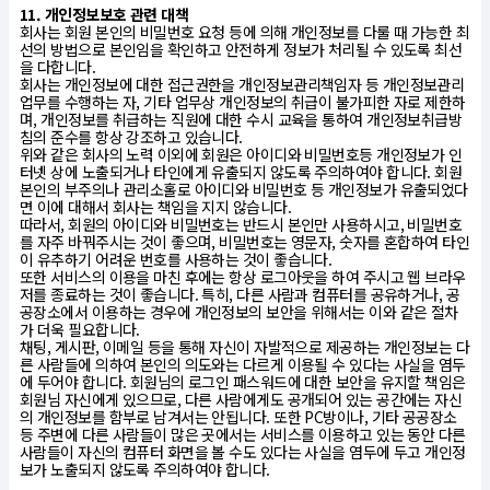
11. 개인정보보호 관련 대책
회사는 회원 본인의 비밀번호 요청 등에 의해 개인정보를 다룰 때 가능한 최
선의 방법으로 본인임을 확인하고 안전하게 정보가 처리될 수 있도록 최선
을 다합니다.
회사는 개인정보에 대한 접근권한을 개인정보관리책임자 등 개인정보관리
업무를 수행하는 자, 기타 업무상 개인정보의 취급이 불가피한 자로 제한하
며, 개인정보를 취급하는 직원에 대한 수시 교육을 통하여 개인정보취급방
침의 준수를 항상 강조하고 있습니다.
위와 같은 회사의 노력 이외에 회원은 아이디와 비밀번호등 개인정보가 인
터넷 상에 노출되거나 타인에게 유출되지 않도록 주의하여야 합니다. 회원
본인의 부주의나 관리소홀로 아이디와 비밀번호 등 개인정보가 유출되었다
면 이에 대해서 회사는 책임을 지지 않습니다.
따라서, 회원의 아이디와 비밀번호는 반드시 본인만 사용하시고, 비밀번호
를 자주 바꿔주시는 것이 좋으며, 비밀번호는 영문자, 숫자를 혼합하여 타인
이 유추하기 어려운 번호를 사용하는 것이 좋습니다.
또한 서비스의 이용을 마친 후에는 항상 로그아웃을 하여 주시고 웹 브라우
저를 종료하는 것이 좋습니다. 특히, 다른 사람과 컴퓨터를 공유하거나, 공
공장소에서 이용하는 경우에 개인정보의 보안을 위해서는 이와 같은 절차
가 더욱 필요합니다.
채팅, 게시판, 이메일 등을 통해 자신이 자발적으로 제공하는 개인정보는 다
른 사람들에 의하여 본인의 의도와는 다르게 이용될 수 있다는 사실을 염두
에 두어야 합니다. 회원님의 로그인 패스워드에 대한 보안을 유지할 책임은
회원님 자신에게 있으므로, 다른 사람에게도 공개되어 있는 공간에는 자신
의 개인정보를 함부로 남겨서는 안됩니다. 또한 PC방이나, 기타 공공장소
등 주변에 다른 사람들이 많은 곳에서는 서비스를 이용하고 있는 동안 다른
사람들이 자신의 컴퓨터 화면을 볼 수도 있다는 사실을 염두에 두고 개인정
보가 노출되지 않도록 주의하여야 합니다.