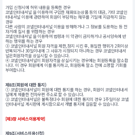
가입 신청시에 허위 내용을 등록한 경우
코넬인터내셔널 을 이용하여 구입한 재화또는상품 등의 대금, 기타 코넬인
터내셔널 이용에 관련하여 회원이 부담하는 채무를 기일에 지급하지 않는
경우
다른 사람의 코넬인터내셔널 이용을 방해하거나 그 정보를 도용하는 등 전
자거래 질서 를 위협하는 경우
코넬인터내셔널 을 이용하여 법령과 이 약관이 금지하거나 공서양속에 반
하는 행위를 하는 경우
③ 코넬인터내셔널 회원 자격을 제한,정지 시킨 후, 동일한 행위가 2회이상
반복되거나 30일이내에 그 사유가 시정되지 아니하는 경우 코넬인터내셔
널은회원자격을 상실시킬 수 있습니다.
④ 코넬인터내셔널이 회원자격을 상실시키는 경우에는 회원등록을 말소합
니다. 이 경우 회원에게 이를 통지하고, 회원등록 말소 전에 소명할 기회를
부여합니다.
제8조(회원에 대한 통지)
① 코넬인터내셔널이 회원에 대한 통지를 하는 경우, 회원이 코넬인터내셔
널에게 제출한 전자우편 주소로 할 수 있습니다.
② 코넬인터내셔널은 불특정다수 회원에 대한 통지의 경우 1주일이상 코넬
인터내셔널 게시판에 게시함으로서 개별 통지에 갈음할 수 있습니다.
[제3장 서비스이용계약]
제9조(서비스이용신청)