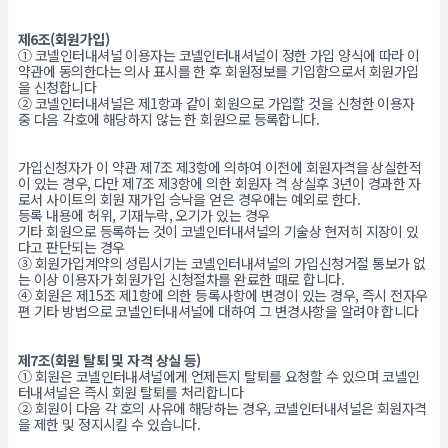
제6조(회원가입)
① 코넬인터내셔널 이용자는 코넬인터내셔널이 정한 가입 양식에 따라 이
약관에 동의한다는 의사 표시를 한 후 회원정보를 기입함으로서 회원가입
을 신청합니다
② 코넬인터내셔널은 제1항과 같이 회원으로 가입할 것을 신청한 이용자
중 다음 각호에 해당하지 않는 한 회원으로 등록합니다.
가입신청자가 이 약관 제7조 제3항에 의하여 이전에 회원자격을 상실한적
이 있는 경우, 다만 제7조 제3항에 의한 회원자 격 상실후 3년이 경과한 자
로서 사이트의 회원 재가입 승낙을 얻은 경우에는 예외로 한다.
등록 내용에 허위, 기재누락, 오기가 있는 경우
기타 회원으로 등록하는 것이 코넬인터내셔널의 기술상 현저히 지장이 있
다고 판단되는 경우
③ 회원가입계약의 성립시기는 코넬인터내셔널의 가입신청거절 통보가 없
는 이상 이용자가 회원가입 신청절차를 완료한 때로 합니다.
④ 회원은 제15조 제1항에 의한 등록사항에 변경이 있는 경우, 즉시 전자우
편 기타 방법으로 코넬인터내셔널에 대하여 그 변경사항을 알려야 합니다
제7조(회원 탈퇴 및 자격 상실 등)
① 회원은 코넬인터내셔널에게 언제든지 탈퇴를 요청할 수 있으며 코넬인
터내셔널은 즉시 회원 탈퇴를 처리합니다
② 회원이 다음 각 호의 사유에 해당하는 경우, 코넬인터내셔널은 회원자격
을 제한 및 정지시킬 수 있습니다.