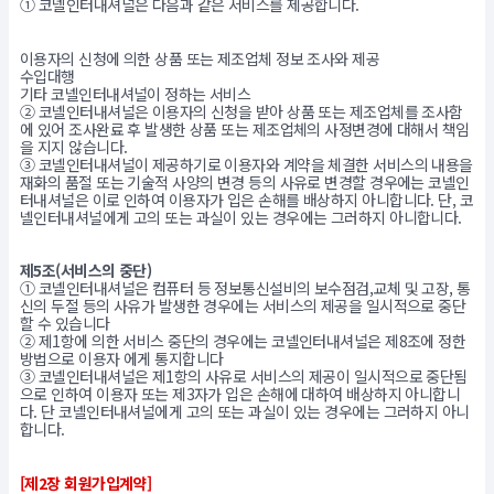
① 코넬인터내셔널은 다음과 같은 서비스를 제공합니다.
이용자의 신청에 의한 상품 또는 제조업체 정보 조사와 제공
수입대행
기타 코넬인터내셔널이 정하는 서비스
② 코넬인터내셔널은 이용자의 신청을 받아 상품 또는 제조업체를 조사함
에 있어 조사완료 후 발생한 상품 또는 제조업체의 사정변경에 대해서 책임
을 지지 않습니다.
③ 코넬인터내셔널이 제공하기로 이용자와 계약을 체결한 서비스의 내용을
재화의 품절 또는 기술적 사양의 변경 등의 사유로 변경할 경우에는 코넬인
터내셔널은 이로 인하여 이용자가 입은 손해를 배상하지 아니합니다. 단, 코
넬인터내셔널에게 고의 또는 과실이 있는 경우에는 그러하지 아니합니다.
제5조(서비스의 중단)
① 코넬인터내셔널은 컴퓨터 등 정보통신설비의 보수점검,교체 및 고장, 통
신의 두절 등의 사유가 발생한 경우에는 서비스의 제공을 일시적으로 중단
할 수 있습니다
② 제1항에 의한 서비스 중단의 경우에는 코넬인터내셔널은 제8조에 정한
방법으로 이용자 에게 통지합니다
③ 코넬인터내셔널은 제1항의 사유로 서비스의 제공이 일시적으로 중단됨
으로 인하여 이용자 또는 제3자가 입은 손해에 대하여 배상하지 아니합니
다. 단 코넬인터내셔널에게 고의 또는 과실이 있는 경우에는 그러하지 아니
합니다.
[제2장 회원가입계약]